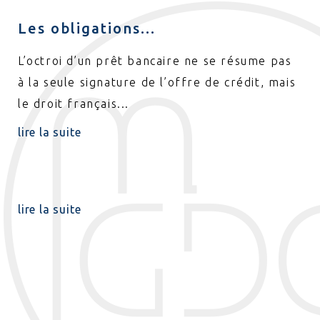
Les obligations...
Do
ui
L’octroi d’un prêt bancaire ne se résume pas
Le
à la seule signature de l’offre de crédit, mais
pr
le droit français...
de
rec
lire la suite
lir
Pr
lire la suite
e
Bi
iée
pr
le 
lir