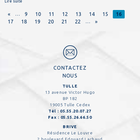
Lire suite
…
«
9
10
11
12
13
14
15
16
…
17
18
19
20
21
22
»
CONTACTEZ
NOUS
TULLE
13 avenue Victor Hugo
BP 182
19005 Tulle Cedex
Tél :
05.55.20.07.27
Fax :
05.55.26.66.50
BRIVE
Résidence Le Louvre
2 boulevard Edouard Lachaud