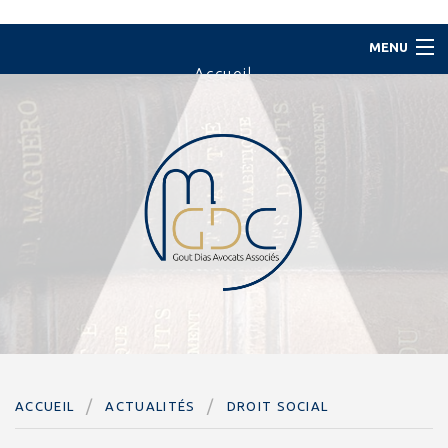
MENU
Accueil
Le Cabinet
L'équipe
Domaines d'intervention
Actualités
Contact
Paiement en ligne
ACCUEIL
ACTUALITÉS
DROIT SOCIAL