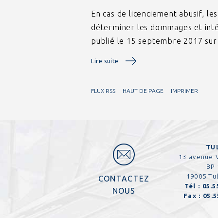
En cas de licenciement abusif, le
déterminer les dommages et intérê
publié le 15 septembre 2017 sur 
Lire suite
FLUX RSS
HAUT DE PAGE
IMPRIMER
TU
13 avenue 
BP 
19005 Tu
CONTACTEZ
Tél :
05.5
NOUS
Fax :
05.5