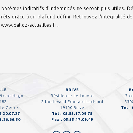
s barèmes indicatifs d'indemnités ne seront plus utiles. D
ts grâce à un plafond défini. Retrouvez l'intégralité de 
www.dalloz-actualites.fr.
LLE
BRIVE
B
Victor Hugo
Résidence Le Louvre
7 c
182
2 boulevard Edouard Lachaud
330
lle Cedex
19100 Brive
Tél :
5.20.07.27
Tél :
05.55.17.09.75
5.26.66.50
Fax :
05.55.17.09.49