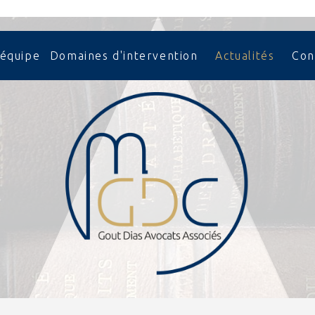
'équipe
Domaines d'intervention
Actualités
Con
Droit Administratif
Actualité du Cab
Droit Civil
Droit Civil
Droit Commercial
Droit de l'Indem
Droit de l'Indemnisation
Droit du Travail
Droit de la Sécurité Routière
Droit pénal
Droit des Personnes et de la Famille
Droit public
Droit Pénal et Droit Pénal des affaires
Droit Social
Droit Rural
Droit Social
Recouvrement de Créances et Suretés
Responsabilité Médicale