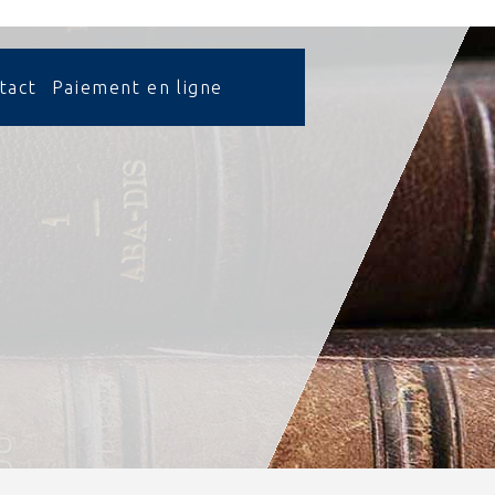
tact
Paiement en ligne
inet
nisation