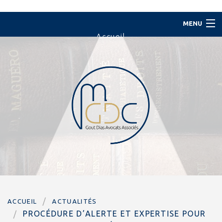
MENU
Accueil
Le Cabinet
L'équipe
Domaines d'intervention
Actualités
Contact
Paiement en ligne
ACCUEIL
ACTUALITÉS
PROCÉDURE D’ALERTE ET EXPERTISE POUR